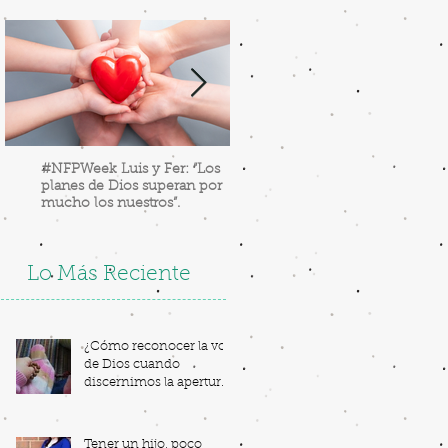
#NFPWeek Luis y Fer: “Los
Cómo Hacer Una Adoraci
planes de Dios superan por
Eucarística con Niños
mucho los nuestros”.
Lo Más Reciente
¿Cómo reconocer la voz
de Dios cuando
discernimos la apertura
a la vida?
Tener un hijo, poco