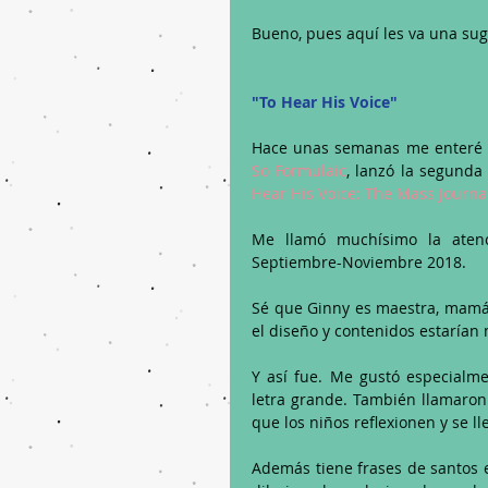
Bueno, pues aquí les va una sug
"To Hear His Voice"
Hace unas semanas me enteré q
So Formulaic
, lanzó la segunda
Hear His Voice: The Mass Journal
Me llamó muchísimo la atenci
Septiembre-Noviembre 2018.
Sé que Ginny es maestra, mamá 
el diseño y contenidos estarían
Y así fue. Me gustó especialme
letra grande. También llamaron 
que los niños reflexionen y se ll
Además tiene frases de santos 