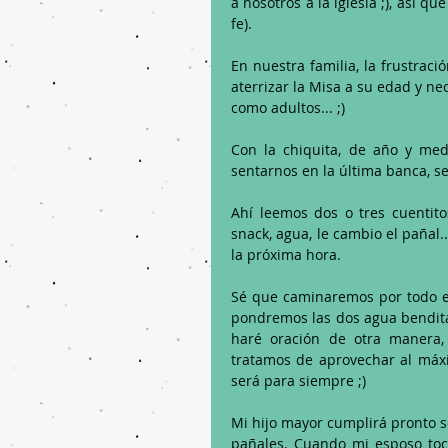
a nosotros a la iglesia ;), así q
fe). 
En nuestra familia, la frustrac
aterrizar la Misa a su edad y n
como adultos... ;)
Con la chiquita, de año y medio
sentarnos en la última banca, se
Ahí leemos dos o tres cuentitos
snack, agua, le cambio el pañal.
la próxima hora.
Sé que caminaremos por todo el
pondremos las dos agua bendita
haré oración de otra manera,
tratamos de aprovechar al máxi
será para siempre ;)
Mi hijo mayor cumplirá pronto se
pañales. Cuando mi esposo toca 