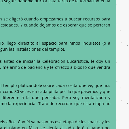
ue a seguir dándole duro a esta tarea de la formación en la 
ión se aligeró cuando empezamos a buscar recursos para 
ecesidades. Y cuando dejamos de esperar que se portaran 
, llego directito al espacio para niños inquietos (o a 
gún las instalaciones del templo).
 antes de iniciar la Celebración Eucarística, le doy un 
.. me armo de paciencia y le ofrezco a Dios lo que vendrá 
 templo platicándole sobre cada cosita que ve, que nos 
 como 30 veces en cada pilita por la que pasemos y que 
 diferente a la que pensaba. Pero voy mentalizada y 
mo la experiencia. Trato de recordar que esta etapa no 
is años. Con él ya pasamos esa etapa de los snacks y los 
el piano en Misa, se sienta al lado de él (cuando no,  