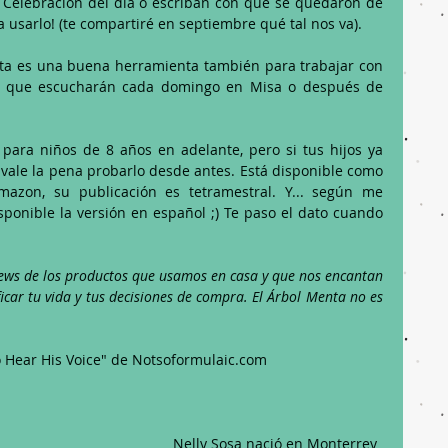
 Celebración del día o escriban con qué se quedaron de 
 usarlo! (te compartiré en septiembre qué tal nos va).
a es una buena herramienta también para trabajar con 
lo que escucharán cada domingo en Misa o después de 
para niños de 8 años en adelante, pero si tus hijos ya 
), vale la pena probarlo desde antes. Está disponible como 
azon, su publicación es tetramestral. Y... según me 
sponible la versión en español ;) Te paso el dato cuando 
ews de los productos que usamos en casa y que nos encantan 
car tu vida y tus decisiones de compra. El Árbol Menta no es 
.
To Hear His Voice" de Notsoformulaic.com 
Nelly Sosa nació en Monterrey 