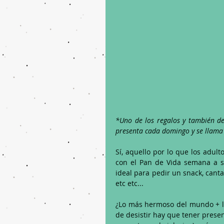
*Uno de los regalos y también de
presenta cada domingo y se llama
Sí, aquello por lo que los adul
con el Pan de Vida semana a s
ideal para pedir un snack, canta
etc etc... 
¿Lo más hermoso del mundo + lo 
de desistir hay que tener presen