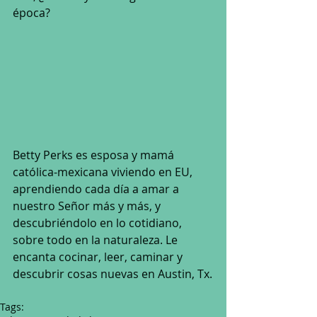
época? 
Betty Perks es esposa y mamá 
católica-mexicana viviendo en EU, 
aprendiendo cada día a amar a 
nuestro Señor más y más, y 
descubriéndolo en lo cotidiano, 
sobre todo en la naturaleza. Le 
encanta cocinar, leer, caminar y 
descubrir cosas nuevas en Austin, Tx.
Tags: