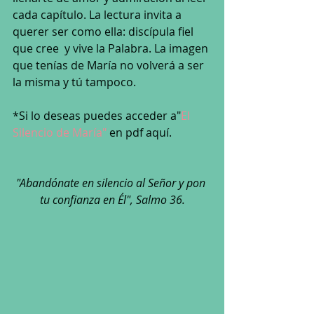
cada capítulo. La lectura invita a 
querer ser como ella: discípula fiel 
que cree  y vive la Palabra. La imagen 
que tenías de María no volverá a ser 
la misma y tú tampoco.
*Si lo deseas puedes acceder a"
El 
Silencio de María"
 en pdf aquí.
"Abandónate en silencio al Señor y pon 
tu confianza en Él", Salmo 36.