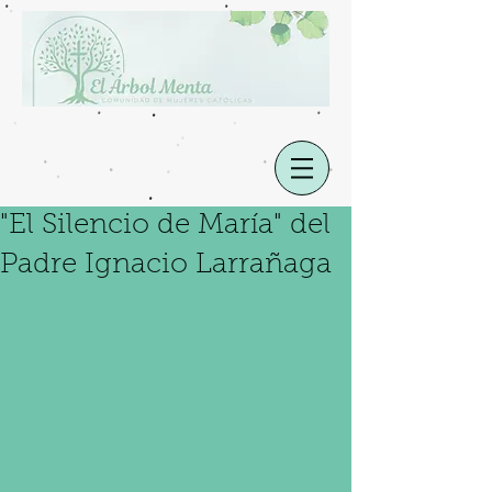
"El Silencio de María" del
Padre Ignacio Larrañaga