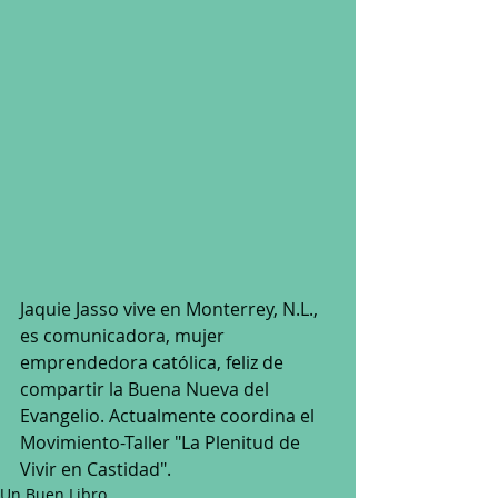
Jaquie Jasso vive en Monterrey, N.L., 
es comunicadora, mujer 
emprendedora católica, feliz de 
compartir la Buena Nueva del 
Evangelio. Actualmente coordina el 
Movimiento-Taller "La Plenitud de 
Vivir en Castidad".
Un Buen Libro