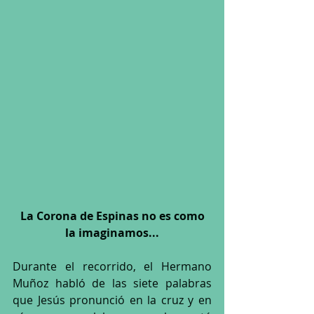
 La Corona de Espinas no es como 
la imaginamos...
Durante el recorrido, el Hermano 
Muñoz habló de las siete palabras 
que Jesús pronunció en la cruz y en 