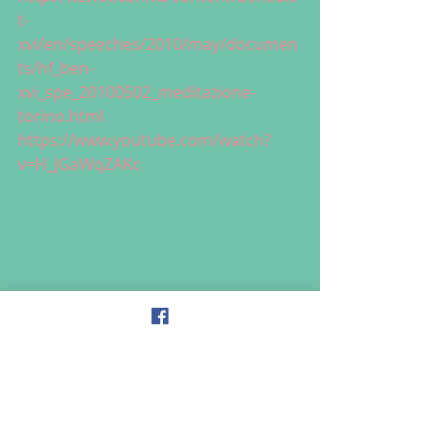
t-
xvi/en/speeches/2010/may/documen
ts/hf_ben-
xvi_spe_20100502_meditazione-
torino.html
https://www.youtube.com/watch?
v=H_JGaWqZAKc