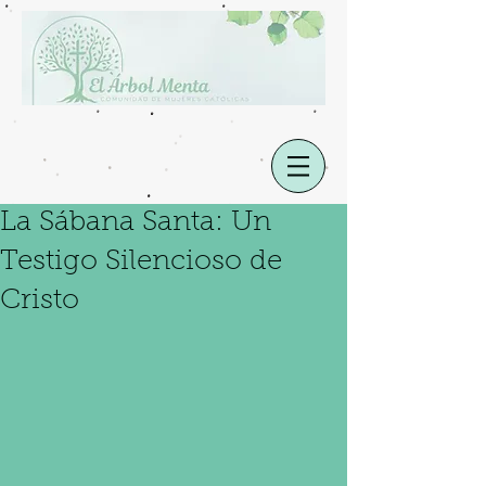
La Sábana Santa: Un
Testigo Silencioso de
Cristo