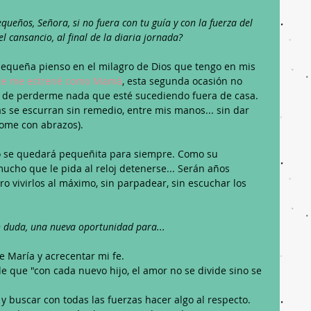
eños, Señora, si no fuera con tu guía y con la fuerza del 
l cansancio, al final de la diaria jornada?
pequeña pienso en el milagro de Dios que tengo en mis 
que me estrené como Mamá
, esta segunda ocasión no 
 de perderme nada que esté sucediendo fuera de casa. 
s se escurran sin remedio, entre mis manos... sin dar 
dome con abrazos).
o se quedará pequeñita para siempre. Como su 
cho que le pida al reloj detenerse... Serán años 
o vivirlos al máximo, sin parpadear, sin escuchar los 
n duda, una nueva oportunidad para...
e María y acrecentar mi fe.
 que "con cada nuevo hijo, el amor no se divide sino se 
 y buscar con todas las fuerzas hacer algo al respecto.