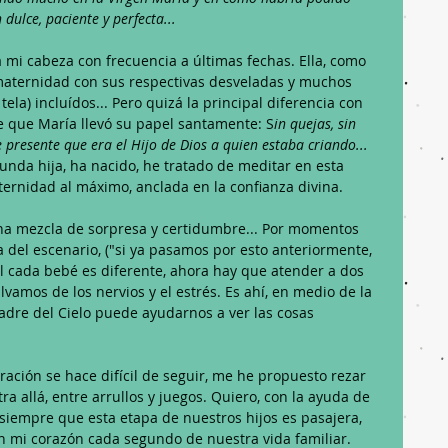
dulce, paciente y perfecta... 
mi cabeza con frecuencia a últimas fechas. Ella, como 
maternidad con sus respectivas desveladas y muchos 
la) incluídos... Pero quizá la principal diferencia con 
 que María llevó su papel santamente: S
in quejas, sin 
 presente que era el Hijo de Dios a quien estaba criando... 
nda hija, ha nacido, he tratado de meditar en esta 
ernidad al máximo, anclada en la confianza divina.
na mezcla de sorpresa y certidumbre... Por momentos 
 del escenario, ("si ya pasamos por esto anteriormente, 
nal cada bebé es diferente, ahora hay que atender a dos 
amos de los nervios y el estrés. Es ahí, en medio de la 
adre del Cielo puede ayudarnos a ver las cosas 
oración se hace difícil de seguir, me he propuesto rezar 
a allá, entre arrullos y juegos. Quiero, con la ayuda de 
iempre que esta etapa de nuestros hijos es pasajera, 
n mi corazón cada segundo de nuestra vida familiar.