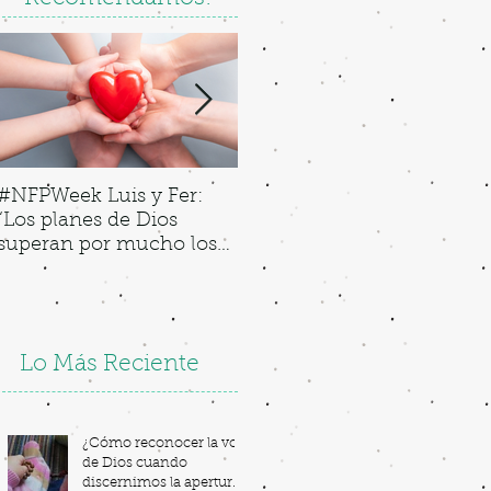
#NFPWeek Luis y Fer:
"My Lady of Guadalupe"
“Los planes de Dios
N
superan por mucho los
T
nuestros”.
Lo Más Reciente
¿Cómo reconocer la voz
de Dios cuando
discernimos la apertura