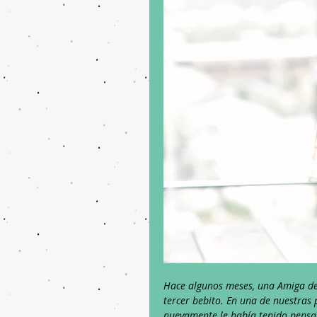
Hace algunos meses, una Amiga del
tercer bebito. En una de nuestras 
nuevamente le había tenido pensa