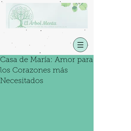
Casa de María: Amor para
los Corazones más
Necesitados