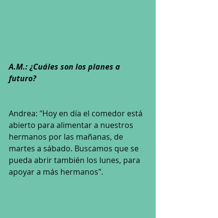
A.M.: ¿Cuáles son los planes a 
futuro?
Andrea: "Hoy en día el comedor está 
abierto para alimentar a nuestros 
hermanos por las mañanas, de 
martes a sábado. Buscamos que se 
pueda abrir también los lunes, para 
apoyar a más hermanos".