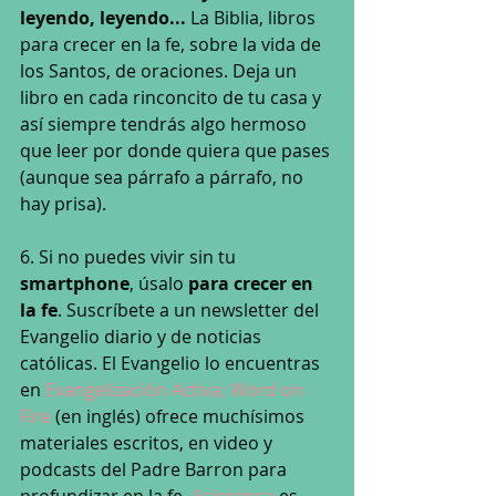
leyendo, leyendo... 
La Biblia, libros 
para crecer en la fe, sobre la vida de 
los Santos, de oraciones. Deja un 
libro en cada rinconcito de tu casa y 
así siempre tendrás algo hermoso 
que leer por donde quiera que pases 
(aunque sea párrafo a párrafo, no 
hay prisa). 
6. Si no puedes vivir sin tu 
smartphone
, úsalo 
para crecer en 
la fe
. Suscríbete a un newsletter del 
Evangelio diario y de noticias 
católicas. El Evangelio lo encuentras 
en 
Evangelización Activa;
Word on 
Fire
 (en inglés) ofrece muchísimos 
materiales escritos, en video y 
podcasts del Padre Barron para 
profundizar en la fe. 
Aciprensa 
es 