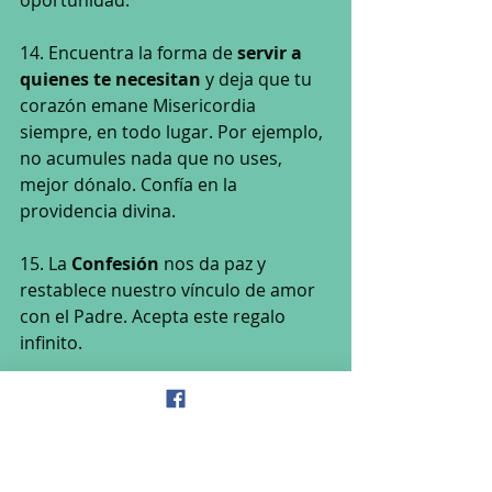
14. Encuentra la forma de 
servir a 
quienes te necesitan
 y deja que tu 
corazón emane Misericordia 
siempre, en todo lugar. Por ejemplo, 
no acumules nada que no uses, 
mejor dónalo. Confía en la 
providencia divina. 
15. La 
Confesión 
nos da paz y 
restablece nuestro vínculo de amor 
con el Padre. Acepta este regalo 
infinito.