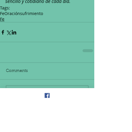
sencillo y cotidiano de cada día.
Tags:
Fe
Oración
sufrimiento
Fe
Comments
Write a comment...
Conoce a nuestro Equipo