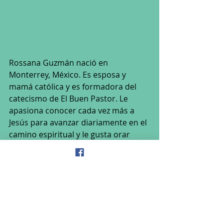
Rossana Guzmán nació en 
Monterrey, México. Es esposa y 
mamá católica y es formadora del 
catecismo de El Buen Pastor. Le 
apasiona conocer cada vez más a 
Jesús para avanzar diariamente en el 
camino espiritual y le gusta orar 
cantando.
Tags:
Fe
Oración
Fe
Yo Feliz