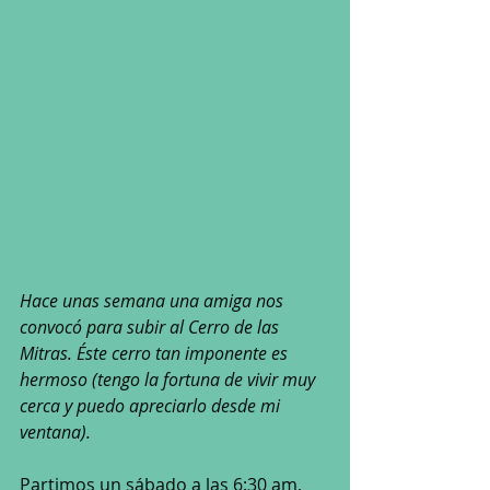
Hace unas semana una amiga nos 
convocó para subir al Cerro de las 
Mitras. Éste cerro tan imponente es 
hermoso (tengo la fortuna de vivir muy 
cerca y puedo apreciarlo desde mi 
ventana).
Partimos un sábado a las 6:30 am, 