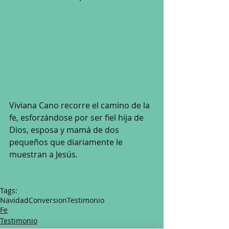
Viviana Cano recorre el camino de la 
fe, esforzándose por ser fiel hija de 
Dios, esposa y mamá de dos 
pequeños que diariamente le 
muestran a Jesús.
Tags:
Navidad
Conversion
Testimonio
Fe
Testimonio