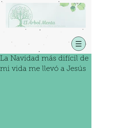
La Navidad más difícil de
mi vida me llevó a Jesús