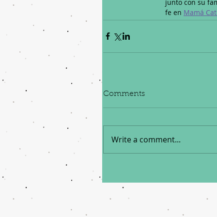
junto con su fa
fe en 
Mamá Cató
Comments
Write a comment...