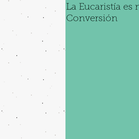
La Eucaristía es
Conversión