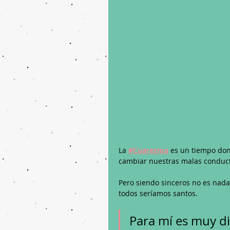
La 
#Cuaresma
 es un tiempo dond
cambiar nuestras malas conduct
Pero siendo sinceros no es nada 
todos seríamos santos.
Para mí es muy di