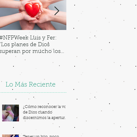
#NFPWeek Luis y Fer:
"My Lady of Guadalupe"
“Los planes de Dios
N
superan por mucho los
T
nuestros”.
Lo Más Reciente
¿Cómo reconocer la voz
de Dios cuando
discernimos la apertura
a la vida?
Tener un hijo, poco