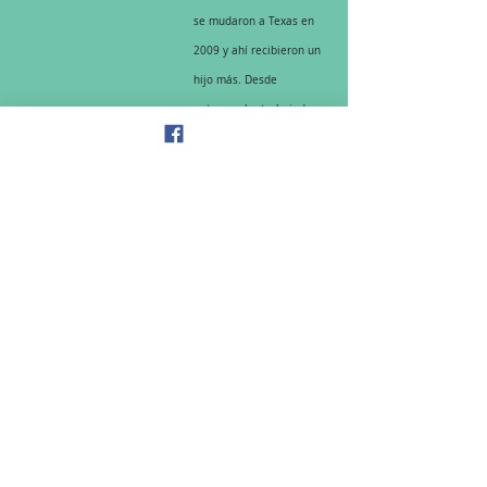
se mudaron a Texas en 
2009 y ahí recibieron un 
hijo más. Desde 
entonces ha trabajado 
como asistente de 
Formación y Directora de 
Comunicaciones en 
parroquias de la diócesis 
de Fort Worth. 
Actualmente cursa su 
certificación de Nivel 3 
de CBP. Le apasiona 
comunicar el amor de 
Dios a la gente y está 
feliz de usar sus talentos 
para construir el reino 