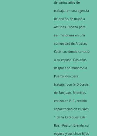
de varios años de 
trabajar en una agencia 
de diseño, se mudó a 
Asturias, España para 
ser misionera en una 
comunidad de Artistas 
Católicos donde conoció 
a su esposo. Dos años 
después se mudaron a 
Puerto Rico para 
trabajar con la Diócesis 
de San Juan. Mientras 
estuvo en P. R., recibió 
capacitación en el Nivel 
1 de la Catequesis del 
Buen Pastor. Brenda, su 
esposo y sus cinco hijos 