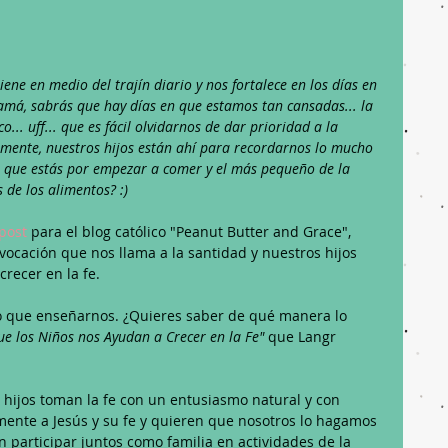
ene en medio del trajín diario y nos fortalece en los días en 
Mamá, sabrás que hay días en que estamos tan cansadas... la 
ico... uff... que es fácil olvidarnos de dar prioridad a la 
amente, nuestros hijos están ahí para recordarnos lo mucho 
 que estás por empezar a comer y el más pequeño de la 
 de los alimentos? :)
post
 para el blog católico "Peanut Butter and Grace", 
vocación que nos llama a la santidad y nuestros hijos 
recer en la fe. 
ho que enseñarnos. ¿Quieres saber de qué manera lo 
e los Niños nos Ayudan a Crecer en la Fe"
 que Langr 
 hijos toman la fe con un entusiasmo natural y con 
ente a Jesús y su fe y quieren que nosotros lo hagamos 
 participar juntos como familia en actividades de la 