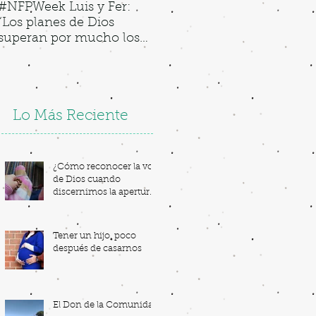
#NFPWeek Luis y Fer:
"My Lady of Guadalupe"
“Los planes de Dios
N
superan por mucho los
T
nuestros”.
Lo Más Reciente
¿Cómo reconocer la voz
de Dios cuando
discernimos la apertura
a la vida?
Tener un hijo, poco
después de casarnos
El Don de la Comunidad