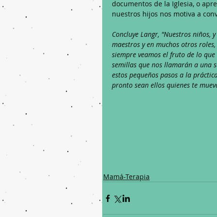
documentos de la Iglesia, o apr
nuestros hijos nos motiva a con
Concluye Langr, "Nuestros niños, y
maestros y en muchos otros roles, 
siempre veamos el fruto de lo que
semillas que nos llamarán a una s
estos pequeños pasos a la práctica
pronto sean ellos quienes te mueva
Mamá-Terapia