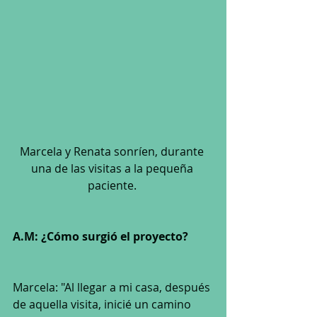
Marcela y Renata sonríen, durante 
una de las visitas a la pequeña 
paciente. 
A.M: ¿Cómo surgió el proyecto? 
Marcela: "Al llegar a mi casa, después 
de aquella visita, inicié un camino 