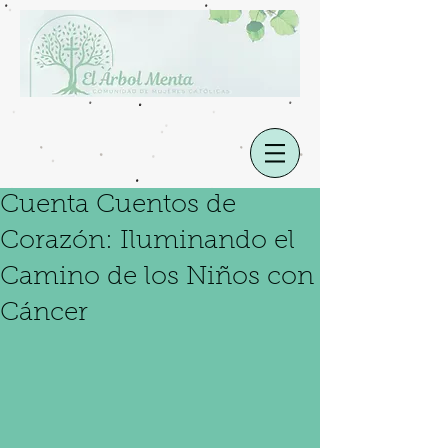
Cuenta Cuentos de
Corazón: Iluminando el
Camino de los Niños con
Cáncer